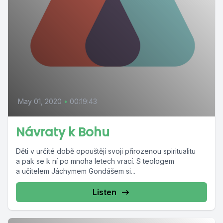
May 01, 2020
•
00:19:43
Návraty k Bohu
Děti v určité době opouštějí svoji přirozenou spiritualitu
a pak se k ní po mnoha letech vrací. S teologem
a učitelem Jáchymem Gondášem si...
Listen