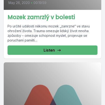
May 26, 2020
•
00:19:59
Mozek zamrzlý v bolesti
Po určité události někomu mozek „zamrzne“ ve stavu
ohrožení života. Trauma omezuje lidský život mnoha
způsoby – omezuje schopnost myslet, projevuje se
poruchami paměti....
Listen