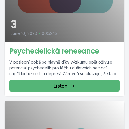
3
June 16, 2020
•
00:52:15
Psychedelická renesance
V poslední době se hlavně díky výzkumu opět oživuje
potenciál psychedelik pro léčbu duševních nemocí,
například úzkostí a depresí. Zároveň se ukazuje, že tato...
Listen