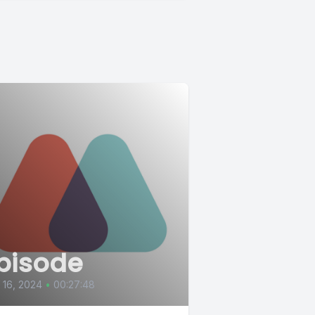
pisode
l 16, 2024
•
00:27:48