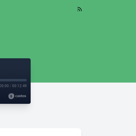
00:00
/
00:12:49