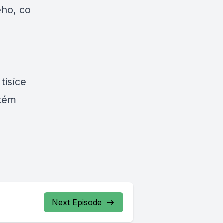
eho, co
tisíce
ském
Next Episode