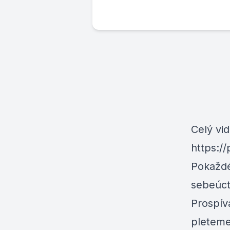
Celý vi
https:/
Pokaždé,
sebeúct
Prospív
pleteme