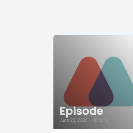
Episode
June 25, 2020
•
00:32:18