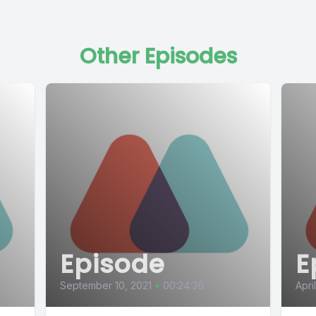
Other Episodes
Episode
E
September 10, 2021
•
00:24:36
Apri