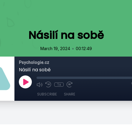
Násilí na sobě
•
March 19, 2024
00:12:49
Psychologie.cz
Násilí na sobě
1x
SUBSCRIBE
SHARE