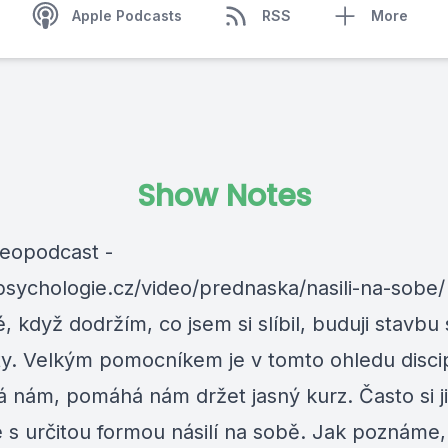
Apple Podcasts
RSS
More
Show Notes
deopodcast -
/psychologie.cz/video/prednaska/nasili-na-sobe/
 když dodržím, co jsem si slíbil, buduji stavbu
y. Velkým pomocníkem je v tomto ohledu discip
á nám, pomáhá nám držet jasný kurz. Často si ji
 s určitou formou násilí na sobě. Jak poznáme,