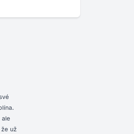
 své
lína.
 ale
 že už