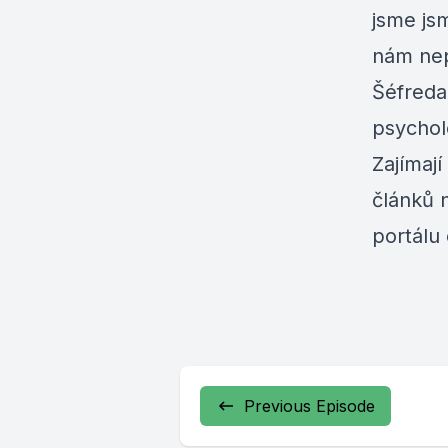
jsme js
nám nep
Šéfreda
psycho
Zajímají
článků 
portálu
Previous Episode