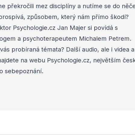
me překročili mez disciplíny a nutíme se do něč
rospívá, způsobem, který nám přímo škodí?
ktor Psychologie.cz Jan Majer si povídá s
logem a psychoterapeutem Michalem Petrem.
 vás probíraná témata? Další audio, ale i videa a 
najdete na webu
Psychologie.cz
, největším če
 o sebepoznání.