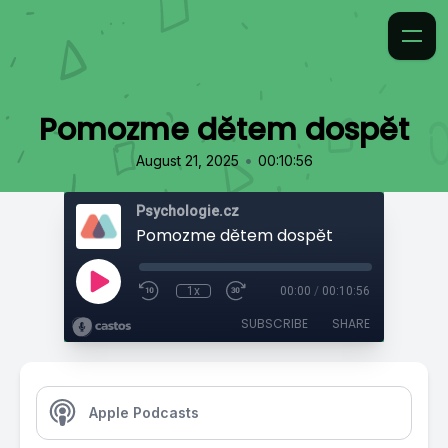
Pomozme dětem dospět
•
August 21, 2025
00:10:56
Psychologie.cz
Pomozme dětem dospět
1x
00:00
/
00:10:56
SUBSCRIBE
SHARE
Apple Podcasts