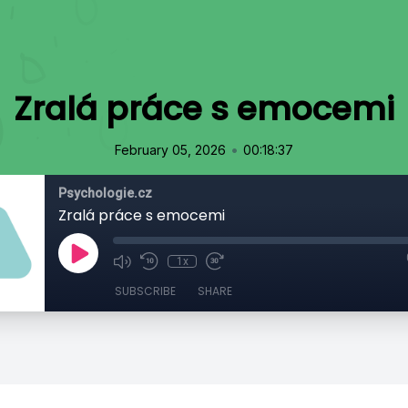
Zralá práce s emocemi
•
February 05, 2026
00:18:37
Psychologie.cz
Zralá práce s emocemi
1x
SUBSCRIBE
SHARE