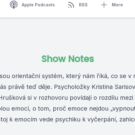
Apple Podcasts
RSS
More
Show Notes
sou orientační systém, který nám říká, co se v 
ás právě teď děje. Psycholožky Kristina Sarisov
Hrušková si v rozhovoru povídají o rozdílu mezi 
olou emocí, o tom, proč emoce nejdou „vypnou
stoj k emocím vede psychiku k vyčerpání, zahlc