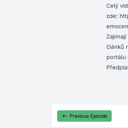
Celý vi
zde:
htt
emocem
Zajímají
článků 
portálu
Předpla
Previous Episode