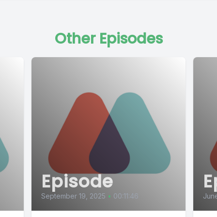
Other Episodes
Episode
E
September 19, 2025
•
00:11:46
June