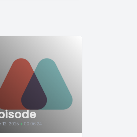
pisode
 12, 2025
•
00:06:24