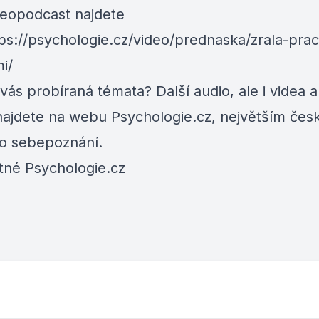
deopodcast najdete
ps://psychologie.cz/video/prednaska/zrala-prac
i/
 vás probíraná témata? Další audio, ale i videa a 
najdete na webu
Psychologie.cz
, největším če
 o sebepoznání.
tné Psychologie.cz