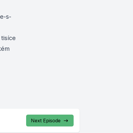
e-s-
tisíce
ském
Next Episode