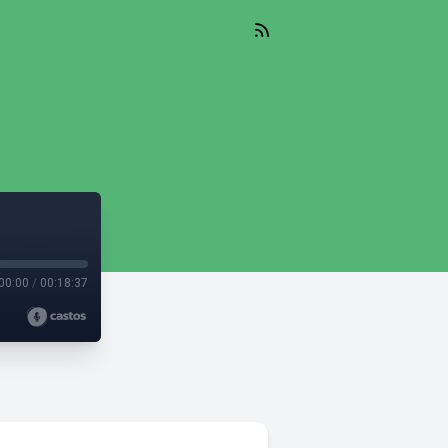
00:00
/
00:18:37