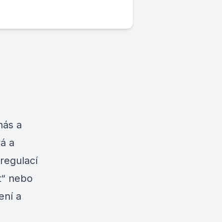
nás a
á a
regulací
t“ nebo
ení a