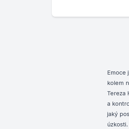
Emoce j
kolem n
Tereza 
a kontr
jaký po
úzkosti.