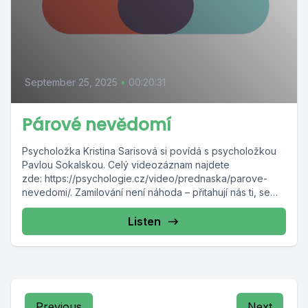
September 25, 2025
•
00:20:31
Párové nevědomí
Psycholožka Kristina Sarisová si povídá s psycholožkou
Pavlou Sokalskou. Celý videozáznam najdete
zde: https://psychologie.cz/video/prednaska/parove-
nevedomi/. Zamilování není náhoda – přitahují nás ti, se
kterými se...
Listen
Previous
Next