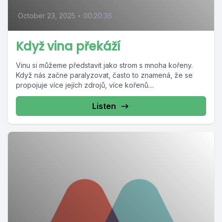
October 23, 2025
•
00:20:36
Když vina překáží
Vinu si můžeme představit jako strom s mnoha kořeny.
Když nás začne paralyzovat, často to znamená, že se
propojuje více jejích zdrojů, více kořenů....
Listen