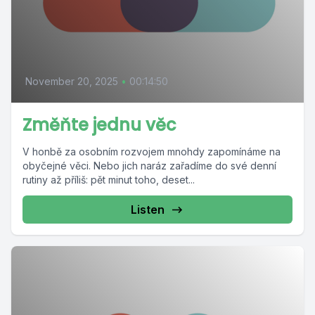
November 20, 2025
•
00:14:50
Změňte jednu věc
V honbě za osobním rozvojem mnohdy zapomínáme na
obyčejné věci. Nebo jich naráz zařadíme do své denní
rutiny až příliš: pět minut toho, deset...
Listen