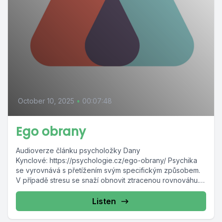
October 10, 2025
•
00:07:48
Ego obrany
Audioverze článku psycholožky Dany
Kynclové: https://psychologie.cz/ego-obrany/ Psychika
se vyrovnává s přetížením svým specifickým způsobem.
V případě stresu se snaží obnovit ztracenou rovnováhu. I
když...
Listen