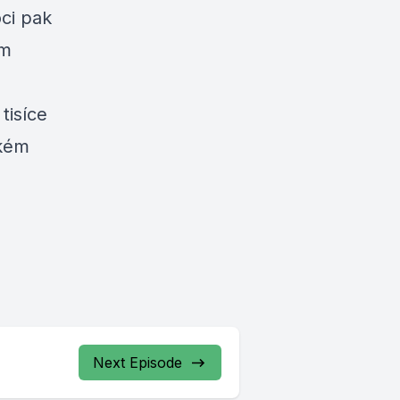
ci pak
im
tisíce
ském
Next Episode