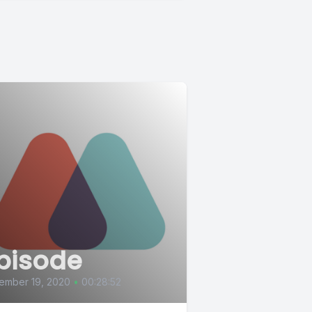
pisode
ember 19, 2020
•
00:28:52