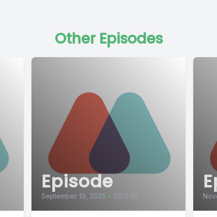
Other Episodes
Episode
E
September 19, 2025
•
00:11:46
Nov