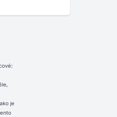
cové:
le,
ako je
tento