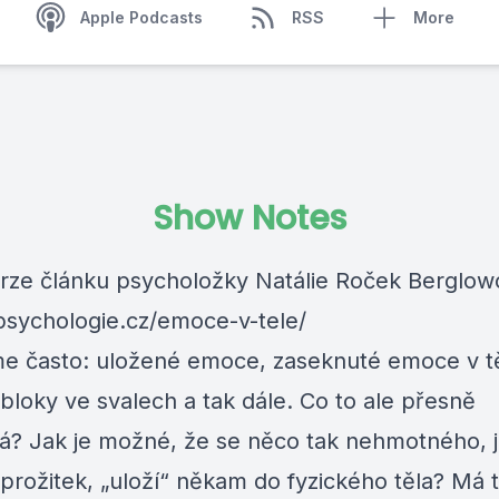
Apple Podcasts
RSS
More
Show Notes
rze článku psycholožky Natálie Roček Berglow
/psychologie.cz/emoce-v-tele/
e často: uložené emoce, zaseknuté emoce v tě
bloky ve svalech a tak dále. Co to ale přesně
? Jak je možné, že se něco tak nehmotného, j
prožitek, „uloží“ někam do fyzického těla? Má 