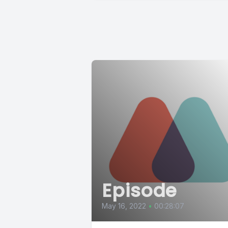
Episode
May 16, 2022
•
00:28:07