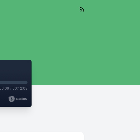
00:00
/
00:12:08