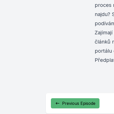
proces 
najdu? 
podívám
Zajímají
článků 
portálu
Předpla
Previous Episode