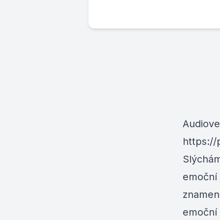
Audiove
https:/
Slýchám
emoční 
znamená
emoční 