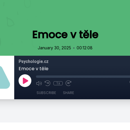
Emoce v těle
•
January 30, 2025
00:12:08
Psychologie.cz
Emoce v těle
1x
SUBSCRIBE
SHARE