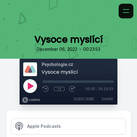
Vysoce myslící
•
December 06, 2022
00:23:53
Psychologie.cz
Vysoce myslící
1x
00:00
/
00:23:53
SUBSCRIBE
SHARE
Apple Podcasts