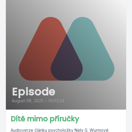
Episode
August 08, 2025
•
00:13:24
Dítě mimo příručky
Audioverze článku psycholožky Nely G. Wurmové: