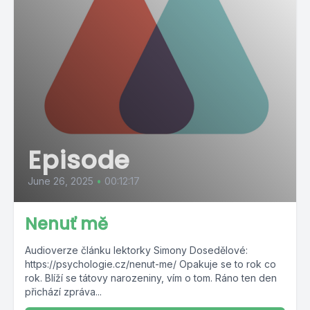
Episode
June 26, 2025
•
00:12:17
Nenuť mě
Audioverze článku lektorky Simony Dosedělové:
https://psychologie.cz/nenut-me/ Opakuje se to rok co
rok. Blíží se tátovy narozeniny, vím o tom. Ráno ten den
přichází zpráva...