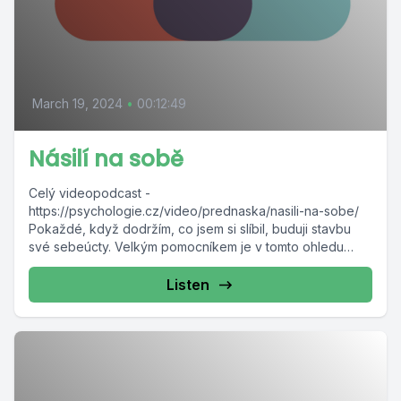
March 19, 2024
•
00:12:49
Násilí na sobě
Celý videopodcast -
https://psychologie.cz/video/prednaska/nasili-na-sobe/
Pokaždé, když dodržím, co jsem si slíbil, buduji stavbu
své sebeúcty. Velkým pomocníkem je v tomto ohledu
disciplína. Prospívá nám,...
Listen