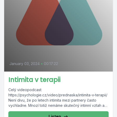
January 03, 2024
•
00:17:22
Intimita v terapii
Celý videopodcast:
https://psychologie.cz/video/prednaska/intimita-v-terapii/
Není divu, že po letech intimita mezi partnery často
vychladne. Mnozí totiž nemáme skutečný intimní vztah ani
sami se sebou. Nevšímáme...
Listen