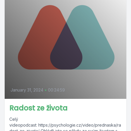
January 31, 2024
•
00:24:59
Radost ze života
Celý
videopodcast: https://psychologie.cz/video/prednaska/ra
dost-ze-zivota/ Ohlédli jste se někdy za svým životem s