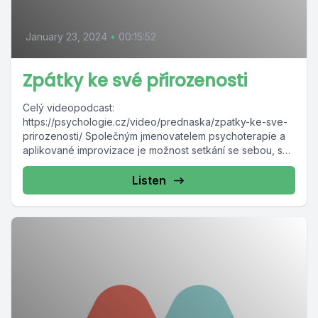
January 23, 2024
•
00:15:52
Zpátky ke své přirozenosti
Celý videopodcast:
https://psychologie.cz/video/prednaska/zpatky-ke-sve-
prirozenosti/ Společným jmenovatelem psychoterapie a
aplikované improvizace je možnost setkání se sebou, se
svou hravostí a autentickým já. Ztišit vnitřního kritika,
odložit...
Listen