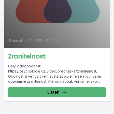
December 14, 2023
•
00:29:42
Zranitelnost
Celý videopodcast:
https://psychologie.cz/video/prednaska/zranitelnost/
Odolnost si ve fyzickém světě spojujeme se silou. Jejím
opakem je zranitelnost, kterou naopak vnímáme jako
slabinu, nedostatek. Co je zranitelné,...
Listen