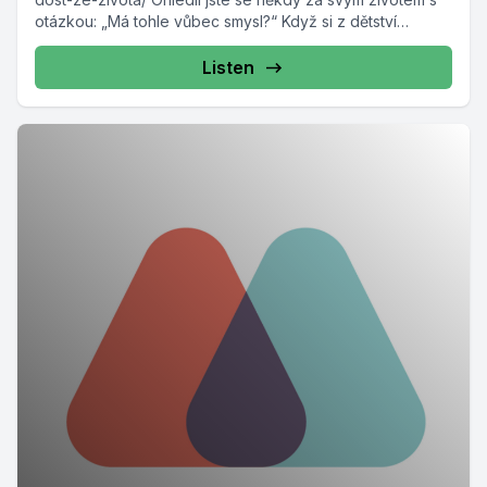
otázkou: „Má tohle vůbec smysl?“ Když si z dětství
neseme deficit v podobě...
Listen