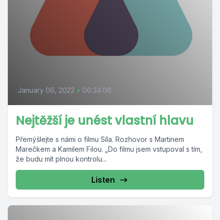
January 06, 2022
•
00:34:06
Nejtěžší je unést vlastní hlavu
Přemýšlejte s námi o filmu Síla. Rozhovor s Martinem
Marečkem a Kamilem Filou. „Do filmu jsem vstupoval s tím,
že budu mít plnou kontrolu...
Listen