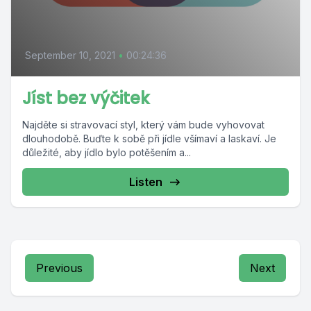
September 10, 2021
•
00:24:36
Jíst bez výčitek
Najděte si stravovací styl, který vám bude vyhovovat
dlouhodobě. Buďte k sobě při jídle všímaví a laskaví. Je
důležité, aby jídlo bylo potěšením a...
Listen
Previous
Next