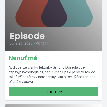
Episode
June 26, 2025
•
00:12:17
Nenuť mě
Audioverze článku lektorky Simony Dosedělové:
https://psychologie.cz/nenut-me/ Opakuje se to rok co
rok. Blíží se tátovy narozeniny, vím o tom. Ráno ten den
přichází zpráva...
Listen