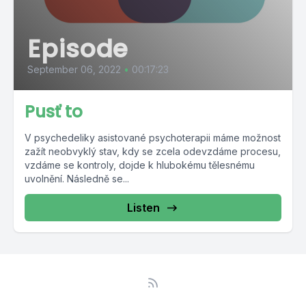
Episode
September 06, 2022
•
00:17:23
Pusť to
V psychedeliky asistované psychoterapii máme možnost
zažít neobvyklý stav, kdy se zcela odevzdáme procesu,
vzdáme se kontroly, dojde k hlubokému tělesnému
uvolnění. Následně se...
Listen