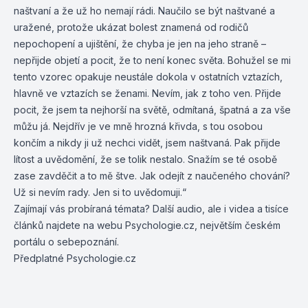
naštvaní a že už ho nemají rádi. Naučilo se být naštvané a
uražené, protože ukázat bolest znamená od rodičů
nepochopení a ujištění, že chyba je jen na jeho straně –
nepřijde objetí a pocit, že to není konec světa. Bohužel se mi
tento vzorec opakuje neustále dokola v ostatních vztazích,
hlavně ve vztazích se ženami. Nevím, jak z toho ven. Přijde
pocit, že jsem ta nejhorší na světě, odmítaná, špatná a za vše
můžu já. Nejdřív je ve mně hrozná křivda, s tou osobou
končím a nikdy ji už nechci vidět, jsem naštvaná. Pak přijde
lítost a uvědomění, že se tolik nestalo. Snažím se té osobě
zase zavděčit a to mě štve. Jak odejít z naučeného chování?
Už si nevím rady. Jen si to uvědomuji.“
Zajímají vás probíraná témata? Další audio, ale i videa a tisíce
článků najdete na webu
Psychologie.cz
, největším českém
portálu o sebepoznání.
Předplatné Psychologie.cz